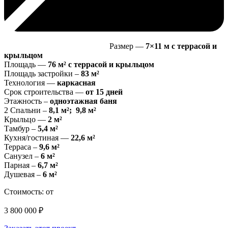
Размер —
7×11 м с террасой и
крыльцом
Площадь —
76 м² с террасой и крыльцом
Площадь застройки –
83 м²
Технология —
каркасная
Срок строительства —
от 15 дней
Этажность –
одноэтажная баня
2 Спальни –
8,1 м²; 9,8 м²
Крыльцо —
2 м²
Тамбур –
5,4 м²
Кухня/гостиная —
22,6 м²
Терраса –
9,6 м²
Санузел –
6 м²
Парная –
6,7 м²
Душевая –
6 м²
Стоимость: от
3 800 000
₽